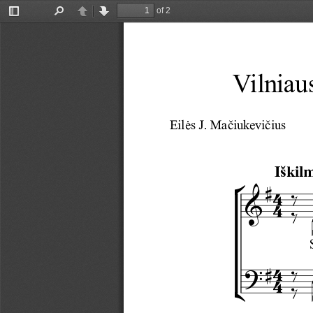
of 2
Toggle
Find
Previous
Next
Sidebar
Vilniau
Eilės J. Mačiukevičius
Iškil
°
#
4
&
4
4
?
#
4
¢