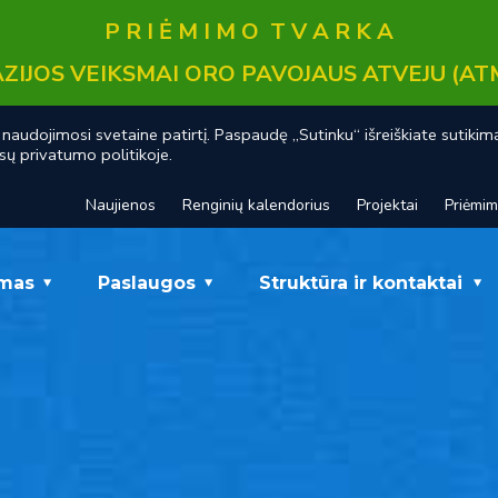
P R I Ė M I M O T V A R K A
ZIJOS VEIKSMAI ORO PAVOJAUS ATVEJU (AT
audojimosi svetaine patirtį. Paspaudę „Sutinku“ išreiškiate sutikim
sų privatumo politikoje.
Naujienos
Renginių kalendorius
Projektai
Priėmi
mas
Paslaugos
Struktūra ir kontaktai