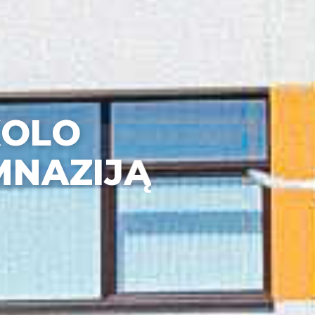
K
O
L
O
M
N
A
Z
I
J
Ą