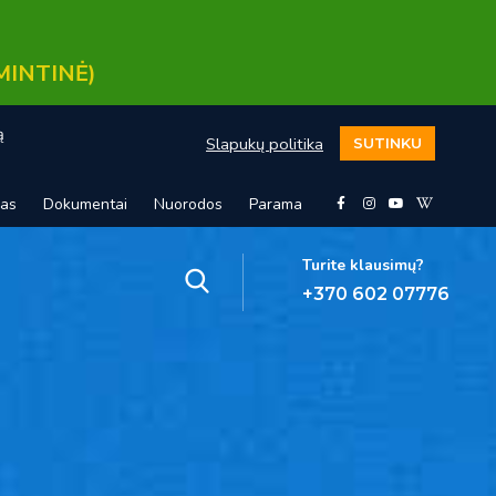
MINTINĖ)
ą
Slapukų politika
SUTINKU
mas
Dokumentai
Nuorodos
Parama
Turite klausimų?
+370 602 07776