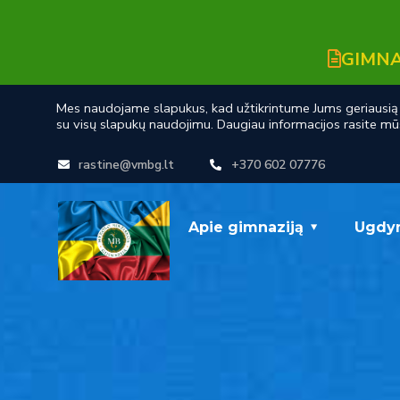
GIMNA
Mes naudojame slapukus, kad užtikrintume Jums geriausią n
su visų slapukų naudojimu. Daugiau informacijos rasite mū
rastine@vmbg.lt
+370 602 07776
Apie gimnaziją
Ugdy