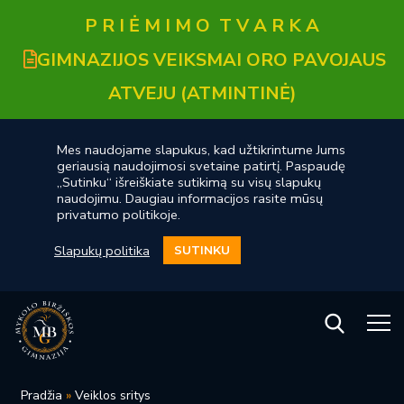
P R I Ė M I M O T V A R K A
GIMNAZIJOS VEIKSMAI ORO PAVOJAUS
ATVEJU (ATMINTINĖ)
Mes naudojame slapukus, kad užtikrintume Jums
geriausią naudojimosi svetaine patirtį. Paspaudę
„Sutinku“ išreiškiate sutikimą su visų slapukų
naudojimu. Daugiau informacijos rasite mūsų
privatumo politikoje.
Slapukų politika
SUTINKU
Pradžia
»
Veiklos sritys