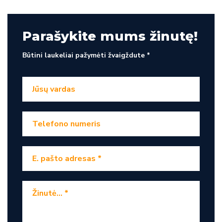
Parašykite mums žinutę!
Būtini laukeliai pažymėti žvaigždute *