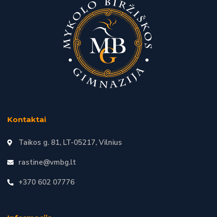
Kontaktai
Taikos g. 81, LT-05217, Vilnius
rastine@vmbg.lt
+370 602 07776