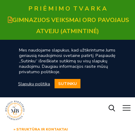
P R I Ė M I M O T V A R K A
GIMNAZIJOS VEIKSMAI ORO PAVOJAUS
ATVEJU (ATMINTINĖ)
Mes naudojame slapukus, kad užtikrintume Jums
geriausią naudojimosi svetaine patirtį. Paspaudę
„Sutinku“ išreiškiate sutikimą su visų slapukų
naudojimu. Daugiau informacijos rasite mūsų
privatumo politikoje.
Slapukų politika
SUTINKU
» STRUKTŪRA IR KONTAKTAI