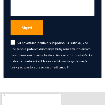
Siųsti
Su privatumo politika susipažinau ir sutinku, kad
užklausoje pateikti duomenys būtų renkami ir tvarkomi
tiesioginės rinkodaros tikslais. Aš esu informuotas/a, kad
galiu bet kada atšaukti savo sutikimą išsiųsdamas/a
laišką el. pašto adresu rastine@vmbg.lt