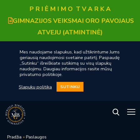
P R I Ė M I M O T V A R K A
GIMNAZIJOS VEIKSMAI ORO PAVOJAUS
ATVEJU (ATMINTINĖ)
Mes naudojame slapukus, kad užtikrintume Jums
geriausią naudojimosi svetaine patirtį. Paspaudę
„Sutinku“ išreiškiate sutikimą su visų slapukų
naudojimu. Daugiau informacijos rasite mūsų
privatumo politikoje.
Slapukų politika
SUTINKU
Pradžia
»
Paslaugos