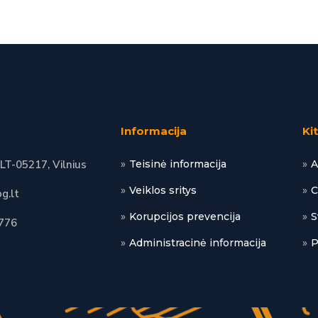
Informacija
Ki
 LT-05217, Vilnius
Teisinė informacija
A
Veiklos sritys
C
g.lt
Korupcijos prevencija
S
776
Administracinė informacija
P