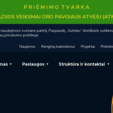
P R I Ė M I M O T V A R K A
ZIJOS VEIKSMAI ORO PAVOJAUS ATVEJU (AT
audojimosi svetaine patirtį. Paspaudę „Sutinku“ išreiškiate sutikim
sų privatumo politikoje.
Naujienos
Renginių kalendorius
Projektai
Priėmi
mas
Paslaugos
Struktūra ir kontaktai