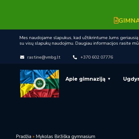
GIMNA
Mes naudojame slapukus, kad užtikrintume Jums geriausią n
su visų slapukų naudojimu. Daugiau informacijos rasite mū
rastine@vmbg.lt
+370 602 07776
Apie gimnaziją
Ugdy
Pradžia
»
Mykolas Biržiška gymnasium