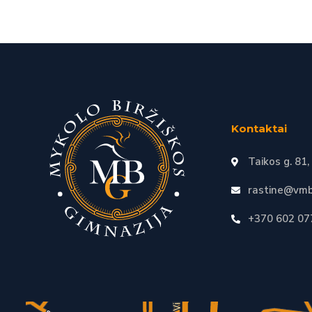
Kontaktai
Taikos g. 81,
rastine@vmb
+370 602 07