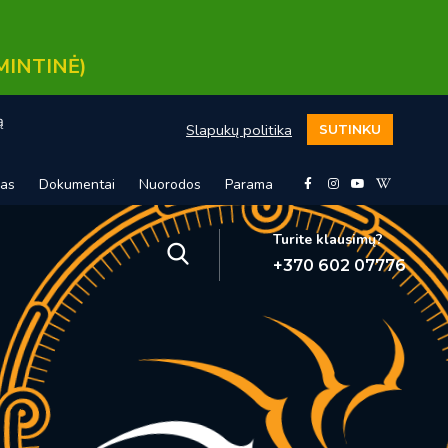
MINTINĖ)
ą
Slapukų politika
SUTINKU
mas
Dokumentai
Nuorodos
Parama
Turite klausimų?
+370 602 07776