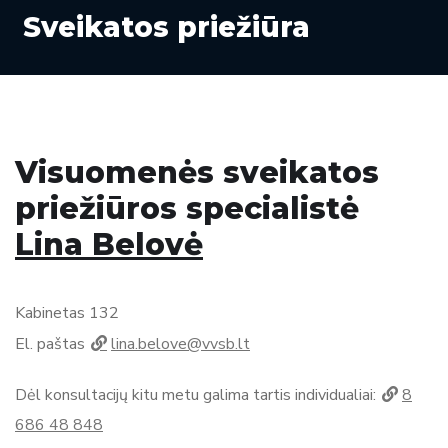
Sveikatos priežiūra
Visuomenės sveikatos
priežiūros specialistė
Lina Belovė
Kabinetas 132
El. paštas
lina.belove@vvsb.lt
Dėl konsultacijų kitu metu galima tartis individualiai:
8
686 48 848