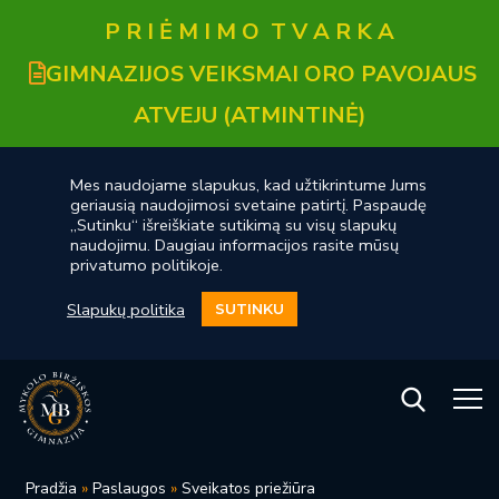
P R I Ė M I M O T V A R K A
GIMNAZIJOS VEIKSMAI ORO PAVOJAUS
ATVEJU (ATMINTINĖ)
Mes naudojame slapukus, kad užtikrintume Jums
geriausią naudojimosi svetaine patirtį. Paspaudę
„Sutinku“ išreiškiate sutikimą su visų slapukų
naudojimu. Daugiau informacijos rasite mūsų
privatumo politikoje.
Slapukų politika
SUTINKU
Pradžia
»
Paslaugos
»
Sveikatos priežiūra