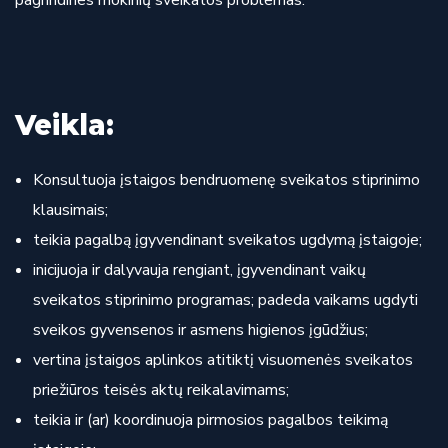
pagrindines mokinių sveikatos problemas.
Veikla:
Konsultuoja įstaigos bendruomenę sveikatos stiprinimo
klausimais;
teikia pagalbą įgyvendinant sveikatos ugdymą įstaigoje;
inicijuoja ir dalyvauja rengiant, įgyvendinant vaikų
sveikatos stiprinimo programas; padeda vaikams ugdyti
sveikos gyvensenos ir asmens higienos įgūdžius;
vertina įstaigos aplinkos atitiktį visuomenės sveikatos
priežiūros teisės aktų reikalavimams;
teikia ir (ar) koordinuoja pirmosios pagalbos teikimą