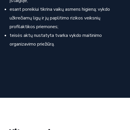
įstaigoje;
esant poreikiui tikrina vaikų asmens higieną; vykdo
užkrečiamų ligų ir jų paplitimo rizikos veiksnių
profilaktikos priemones;
teisės aktų nustatyta tvarka vykdo maitinimo
organizavimo priežiūrą.