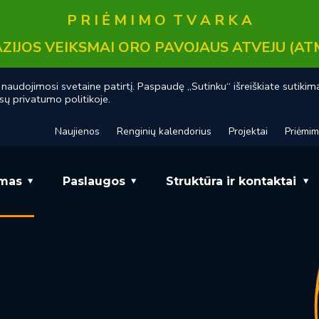
P R I Ė M I M O T V A R K A
ZIJOS VEIKSMAI ORO PAVOJAUS ATVEJU (AT
audojimosi svetaine patirtį. Paspaudę „Sutinku“ išreiškiate sutikim
sų privatumo politikoje.
Naujienos
Renginių kalendorius
Projektai
Priėmi
mas
Paslaugos
Struktūra ir kontaktai