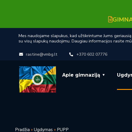
GIMNA
Mes naudojame slapukus, kad užtikrintume Jums geriausią n
su visų slapukų naudojimu. Daugiau informacijos rasite mū
rastine@vmbg.lt
+370 602 07776
Apie gimnaziją
Ugdy
Pradžia
»
Ugdymas
»
PUPP