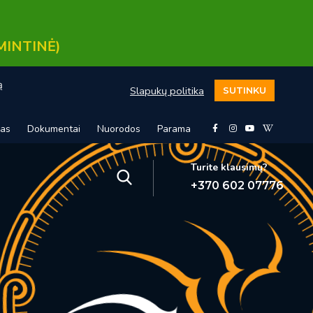
MINTINĖ)
ą
Slapukų politika
SUTINKU
mas
Dokumentai
Nuorodos
Parama
Turite klausimų?
+370 602 07776