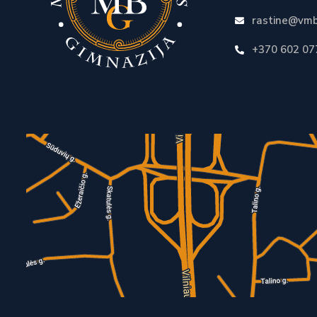
rastine@vmb
+370 602 07