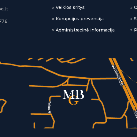
Veiklos sritys
C
g.lt
Korupcijos prevencija
S
776
Administracinė informacija
P