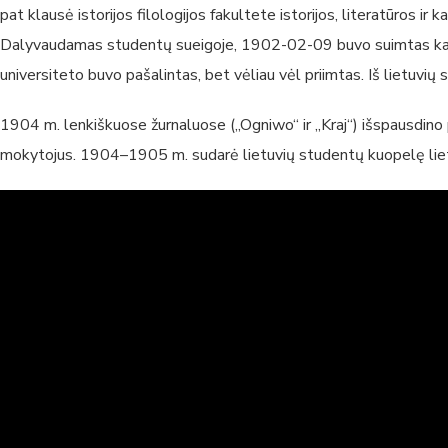
pat klausė istorijos filologijos fakultete istorijos, literatūros i
Dalyvaudamas studentų sueigoje, 1902-02-09 buvo suimtas kariuo
universiteto buvo pašalintas, bet vėliau vėl priimtas. Iš lietuvių s
1904 m. lenkiškuose žurnaluose („Ogniwo“ ir „Kraj“) išspausdino p
mokytojus. 1904–1905 m. sudarė lietuvių studentų kuopelę lietuvių