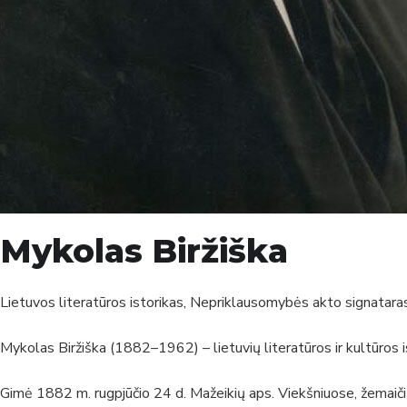
Mykolas Biržiška
Lietuvos literatūros istorikas, Nepriklausomybės akto signataras
Mykolas Biržiška (1882–1962) – lietuvių literatūros ir kultūros i
Gimė 1882 m. rugpjūčio 24 d. Mažeikių aps. Viekšniuose, žemaičių