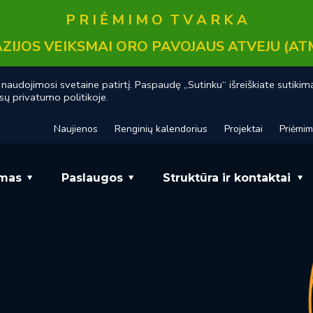
P R I Ė M I M O T V A R K A
ZIJOS VEIKSMAI ORO PAVOJAUS ATVEJU (AT
audojimosi svetaine patirtį. Paspaudę „Sutinku“ išreiškiate sutikim
sų privatumo politikoje.
Naujienos
Renginių kalendorius
Projektai
Priėmi
mas
Paslaugos
Struktūra ir kontaktai