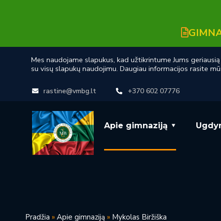
GIMNA
Mes naudojame slapukus, kad užtikrintume Jums geriausią n
su visų slapukų naudojimu. Daugiau informacijos rasite mū
rastine@vmbg.lt
+370 602 07776
Apie gimnaziją
Ugdy
Pradžia
»
Apie gimnaziją
»
Mykolas Biržiška