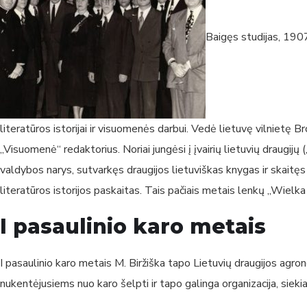
Baigęs studijas, 1907
literatūros istorijai ir visuomenės darbui. Vedė lietuvę vilnietę
„Visuomenė“ redaktorius. Noriai jungėsi į įvairių lietuvių draugijų
valdybos narys, sutvarkęs draugijos lietuviškas knygas ir skaitęs 
literatūros istorijos paskaitas. Tais pačiais metais lenkų „Wielka
I pasaulinio karo metais
I pasaulinio karo metais M. Biržiška tapo Lietuvių draugijos agronom
nukentėjusiems nuo karo šelpti ir tapo galinga organizacija, siek