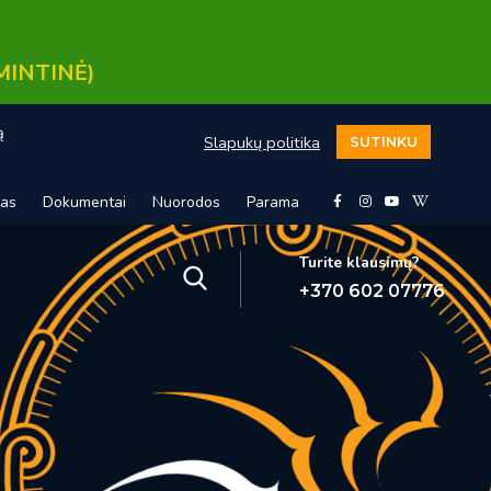
MINTINĖ)
ą
Slapukų politika
SUTINKU
mas
Dokumentai
Nuorodos
Parama
Turite klausimų?
+370 602 07776