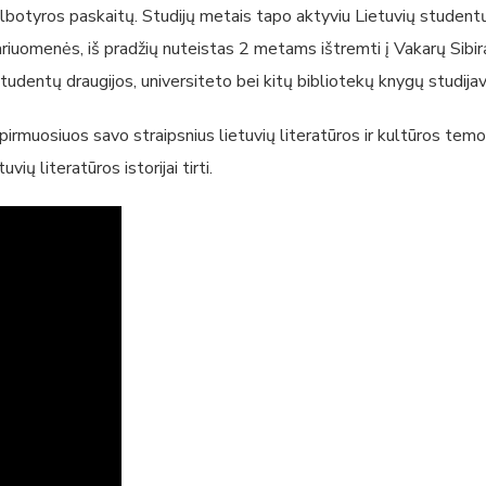
r kalbotyros paskaitų. Studijų metais tapo aktyviu Lietuvių student
menės, iš pradžių nuteistas 2 metams ištremti į Vakarų Sibirą, 
tudentų draugijos, universiteto bei kitų bibliotekų knygų studijavo l
irmuosiuos savo straipsnius lietuvių literatūros ir kultūros temo
 literatūros istorijai tirti.