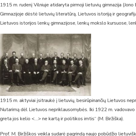
1915 m. rudenį Vilniuje atidaryta pirmoji lietuvių gimnazija (Jono
Gimnazijoje dėstė lietuvių literatūrą, Lietuvos istoriją ir geogr
Lietuvos istorijos lenkų gimnazijose, lenkų mokslo kursuose, lenk
1915 m. aktyviai įsitraukė į lietuvių, besirūpinančių Lietuvos ne
Nutarimą dėl Lietuvos nepriklausomybės. Iki 1922 m. vadovavo Viln
greta jos kelio <…> ne kartą ir politikos imtis“ (M. Biržiška).
Prof. M. Biržiškos veikla sudarė pagrindą naujo pobūdžio lietuvišk