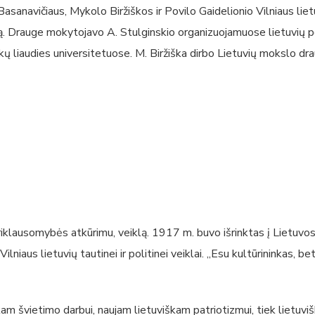
 Basanavičiaus, Mykolo Biržiškos ir Povilo Gaidelionio Vilniaus lie
afiją. Drauge mokytojavo A. Stulginskio organizuojamuose lietuvių
ų liaudies universitetuose. M. Biržiška dirbo Lietuvių mokslo dra
priklausomybės atkūrimu, veiklą. 1917 m. buvo išrinktas į Lietuvos
iaus lietuvių tautinei ir politinei veiklai. „Esu kultūrininkas, b
am švietimo darbui, naujam lietuviškam patriotizmui, tiek lietuviš