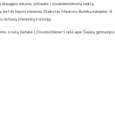
ų draugijos dalyviu, įsitraukė į socialdemokratų veiklą.
bet iki liepos mėnesio išlaikytas Maskvos Butirkų kalėjime. Iš
ietuvių literatūrą ir istoriją.
mis, o rusų žurnale („Osvoboždenie“) rašė apie Šiaulių gimnazijos