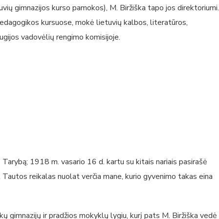
tuvių gimnazijos kurso pamokos), M. Biržiška tapo jos direktoriumi.
 pedagogikos kursuose, mokė lietuvių kalbos, literatūros,
ugijos vadovėlių rengimo komisijoje.
 Tarybą; 1918 m. vasario 16 d. kartu su kitais nariais pasirašė
et Tautos reikalas nuolat verčia mane, kurio gyvenimo takas eina
kų gimnazijų ir pradžios mokyklų lygiu, kurį pats M. Biržiška vedė