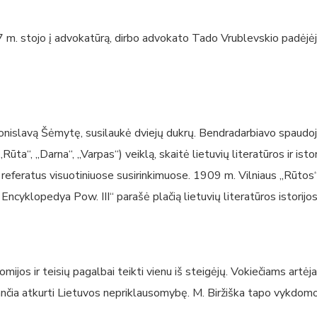
 m. stojo į advokatūrą, dirbo advokato Tado Vrublevskio padėjėju
 Bronislavą Šėmytę, susilaukė dviejų dukrų. Bendradarbiavo spaudoj
 („Rūta“, „Darna“, „Varpas“) veiklą, skaitė lietuvių literatūros ir 
referatus visuotiniuose susirinkimuose. 1909 m. Vilniaus „Rūtos“ k
 Encyklopedya Pow. III“ parašė plačią lietuvių literatūros istorijo
ijos ir teisių pagalbai teikti vienu iš steigėjų. Vokiečiams artėjan
iančia atkurti Lietuvos nepriklausomybę. M. Biržiška tapo vykdomo