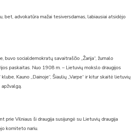
, bet, advokatūra mažai tesiversdamas, labiausiai atsidėjo
e, buvo socialdemokratų savaitraščio „Žarija“, žurnalo
istorijos paskaitas. Nuo 1908 m. – Lietuvių mokslo draugijos
lube, Kauno „Dainoje“, Šiaulių „Varpe“ ir kitur skaitė lietuvių
s apžvalgą.
t prie Vilniaus ši draugija susijungė su Lietuvių draugija
jo komiteto nariu.