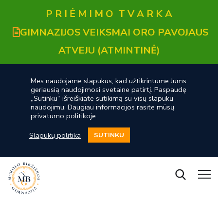
P R I Ė M I M O T V A R K A
GIMNAZIJOS VEIKSMAI ORO PAVOJAUS
ATVEJU (ATMINTINĖ)
Mes naudojame slapukus, kad užtikrintume Jums
geriausią naudojimosi svetaine patirtį. Paspaudę
„Sutinku“ išreiškiate sutikimą su visų slapukų
naudojimu. Daugiau informacijos rasite mūsų
privatumo politikoje.
Slapukų politika
SUTINKU