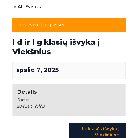
« All Events
This event has passed.
I d ir I g klasių išvyka į
Viekšnius
spalio‏‏‎ ‎7‎‎‏‏‎, 2025
Details
Date:
spalio‏‏‎ ‎7‎‎‏‏‎, 2025
I c klasės išvyka į
Viekšnius
»