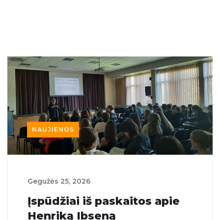
NAUJIENOS
Gegužės‏‏‎ ‎25‎‎‏‏‎, 2026
Įspūdžiai iš paskaitos apie
Henriką Ibseną