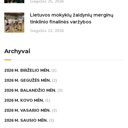
Gegužės‏‏‎ ‎25‎‎‏‏‎, 2026
Lietuvos mokyklų žaidynių merginų
tinklinio finalinės varžybos
Gegužės‏‏‎ ‎12‎‎‏‏‎, 2026
Archyvai
2026 M. BIRŽELIO MĖN.
(1)
2026 M. GEGUŽĖS MĖN.
(2)
2026 M. BALANDŽIO MĖN.
(3)
2026 M. KOVO MĖN.
(1)
2026 M. VASARIO MĖN.
(3)
2026 M. SAUSIO MĖN.
(3)