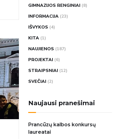
GIMNAZIJOS RENGINIAI
(8)
INFORMACIJA
(23)
IŠVYKOS
(4)
KITA
(1)
NAUJIENOS
(187)
PROJEKTAI
(6)
STRAIPSNIAI
(12)
SVEČIAI
(2)
Naujausi pranešimai
Prancūzų kalbos konkursų
laureatai