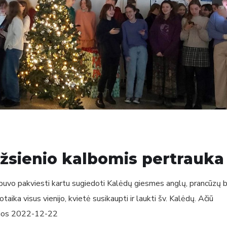
užsienio kalbomis pertrauka
i buvo pakviesti kartu sugiedoti Kalėdų giesmes anglų, prancūzų b
otaika visus vienijo, kvietė susikaupti ir laukti šv. Kalėdų. Ačiū
ojos 2022-12-22