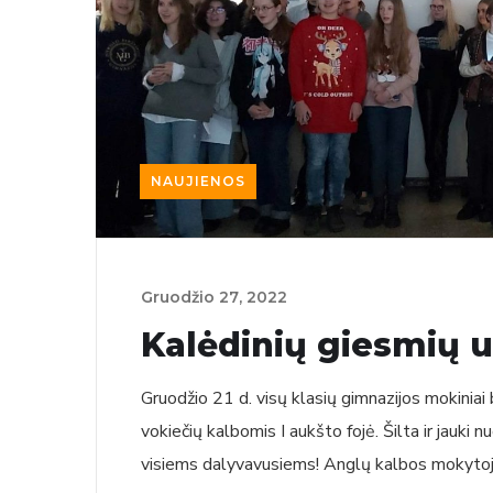
NAUJIENOS
Gruodžio‏‏‎ ‎27‎‎‏‏‎, 2022
Kalėdinių giesmių 
Gruodžio 21 d. visų klasių gimnazijos mokinia
vokiečių kalbomis I aukšto fojė. Šilta ir jauki nu
visiems dalyvavusiems! Anglų kalbos mokyt