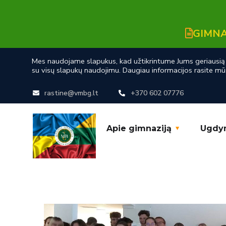
GIMNA
Mes naudojame slapukus, kad užtikrintume Jums geriausią n
su visų slapukų naudojimu. Daugiau informacijos rasite mū
rastine@vmbg.lt
+370 602 07776
Apie gimnaziją
Ugdy