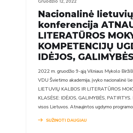
Gruodžio‏‏‎ ‎12‎‎‏‏‎, 2022
Nacionalinė lietuvi
konferencija ATNA
LITERATŪROS MOKY
KOMPETENCIJŲ UGD
IDĖJOS, GALIMYBĖS
2022 m. gruodžio 9-ąją Vilniaus Mykolo Biržišk
VDU Švietimo akademija, įvyko nacionalinė li
LIETUVIŲ KALBOS IR LITERATŪROS MOK
KLASĖSE: IDĖJOS, GALIMYBĖS, PATIRTYS. Rengi
visos Lietuvos. Atnaujintos ugdymo programo
SUŽINOTI DAUGIAU