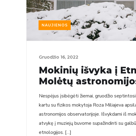
NAUJIENOS
Gruodžio‏‏‎ ‎16‎‎‏‏‎, 2022
Mokinių išvyka į Et
Molėtų astronomijo
Nespėjus įsibėgėti žiemai, gruodžio septintosio
kartu su fizikos mokytoja Roza Miliajeva aps
astronomijos observatorijoje. Išvykdami iš mok
atvykę į muziejų buvome supažindinti su galbū
etnologijos. […]