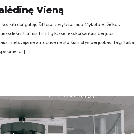
alėdinę Vieną
 kol kiti dar gulėjo šiltose lovytėse, nuo Mykolo Biržiškos
asdešimt trimis I c ir I g klasių ekskursantais bei juos
aus, melsvajame autobuse netilo šurmulys bei juokas, taigi, laik
spėjome, o, […]