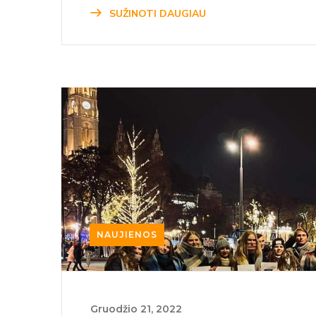
SUŽINOTI DAUGIAU
NAUJIENOS
Gruodžio‏‏‎ ‎21‎‎‏‏‎, 2022