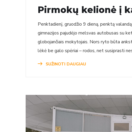
Pirmokų kelionė į k
Penktadienį, gruodžio 9 dieną, penktą valandą,
gimnazijos pajudėjo melsvas autobusas su keturi
globojančiais mokytojais. Nors ryto būta ankst
lėkė be galo spėriai – rodos, net susiprasti ne
SUŽINOTI DAUGIAU