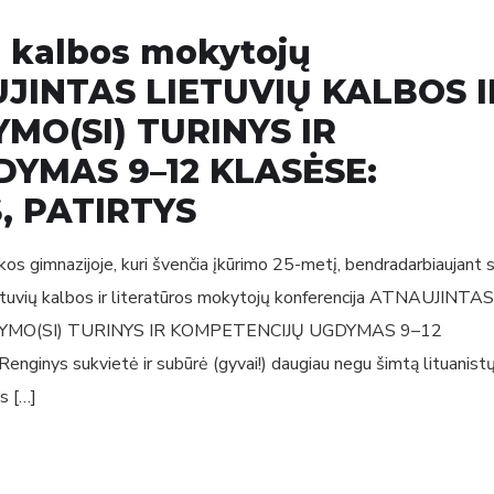
ų kalbos mokytojų
UJINTAS LIETUVIŲ KALBOS I
MO(SI) TURINYS IR
YMAS 9–12 KLASĖSE:
, PATIRTYS
os gimnazijoje, kuri švenčia įkūrimo 25-metį, bendradarbiaujant 
etuvių kalbos ir literatūros mokytojų konferencija ATNAUJINTAS
YMO(SI) TURINYS IR KOMPETENCIJŲ UGDYMAS 9–12
nys sukvietė ir subūrė (gyvai!) daugiau negu šimtą lituanistų
s […]