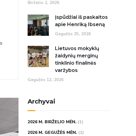
Birželio‏‏‎ ‎1‎‎‏‏‎, 2026
Įspūdžiai iš paskaitos
apie Henriką Ibseną
Gegužės‏‏‎ ‎25‎‎‏‏‎, 2026
as
Lietuvos mokyklų
žaidynių merginų
tinklinio finalinės
varžybos
Gegužės‏‏‎ ‎12‎‎‏‏‎, 2026
Archyvai
2026 M. BIRŽELIO MĖN.
(1)
2026 M. GEGUŽĖS MĖN.
(2)