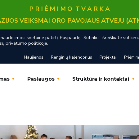
P R I Ė M I M O T V A R K A
ZIJOS VEIKSMAI ORO PAVOJAUS ATVEJU (AT
audojimosi svetaine patirtį. Paspaudę „Sutinku“ išreiškiate sutikim
sų privatumo politikoje.
Naujienos
Renginių kalendorius
Projektai
Priėmi
mas
Paslaugos
Struktūra ir kontaktai