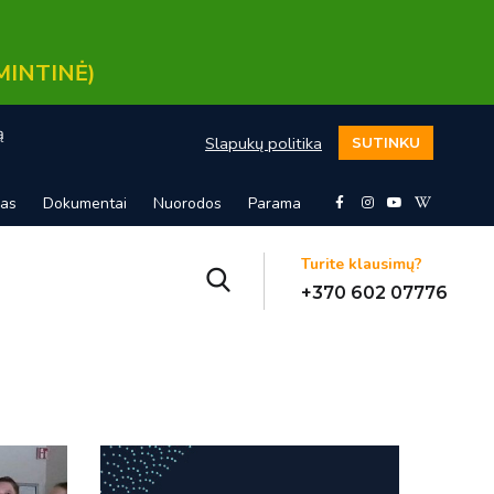
MINTINĖ)
ą
Slapukų politika
SUTINKU
mas
Dokumentai
Nuorodos
Parama
Turite klausimų?
+370 602 07776