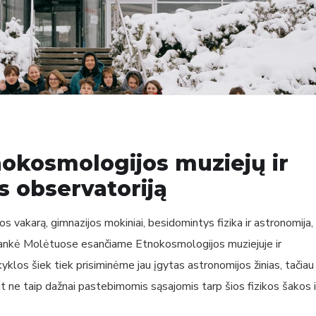
nokosmologijos muziejų ir
s observatoriją
s vakarą, gimnazijos mokiniai, besidomintys fizika ir astronomija,
ilankė Molėtuose esančiame Etnokosmologijos muziejuje ir
yklos šiek tiek prisiminėme jau įgytas astronomijos žinias, tačiau
t ne taip dažnai pastebimomis sąsajomis tarp šios fizikos šakos i