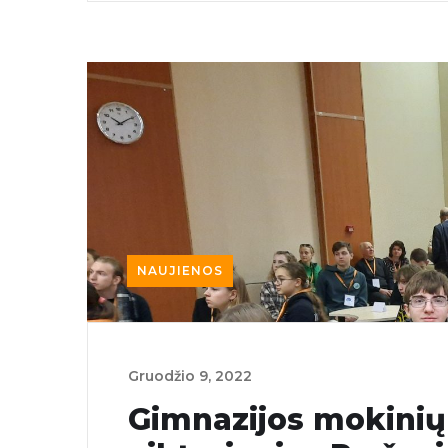
NAUJIENOS
Gruodžio‏‏‎ ‎9‎‎‏‏‎, 2022
Gimnazijos mokinių