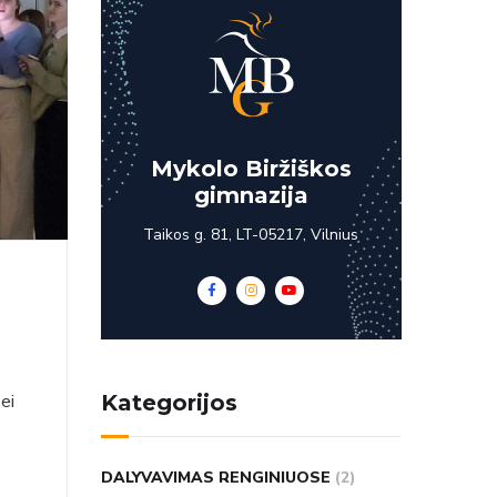
Mykolo Biržiškos
gimnazija
Taikos g. 81, LT-05217, Vilnius
ei
Kategorijos
DALYVAVIMAS RENGINIUOSE
(2)