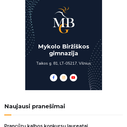
Mykolo Biržiškos
gimnazija
Taikos g. 81, LT-05217, Vilnius
Naujausi pranešimai
Prancūzų kalbos konkursų laureatai