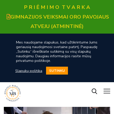
P R I Ė M I M O T V A R K A
GIMNAZIJOS VEIKSMAI ORO PAVOJAUS
ATVEJU (ATMINTINĖ)
Mes naudojame slapukus, kad užtikrintume Jums
geriausią naudojimosi svetaine patirtį. Paspaudę
„Sutinku“ išreiškiate sutikimą su visų slapukų
naudojimu. Daugiau informacijos rasite mūsų
privatumo politikoje.
Slapukų politika
SUTINKU