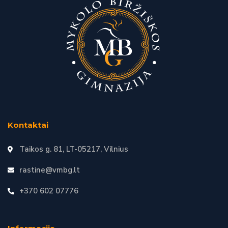
Kontaktai
Taikos g. 81, LT-05217, Vilnius
rastine@vmbg.lt
+370 602 07776