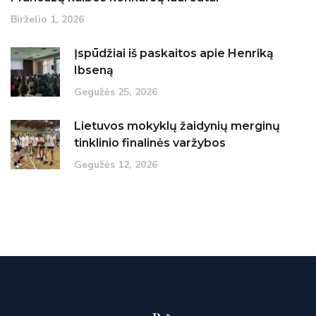
Birželio‏‏‎ ‎1‎‎‏‏‎, 2026
Įspūdžiai iš paskaitos apie Henriką
Ibseną
Gegužės‏‏‎ ‎25‎‎‏‏‎, 2026
Lietuvos mokyklų žaidynių merginų
tinklinio finalinės varžybos
Gegužės‏‏‎ ‎12‎‎‏‏‎, 2026