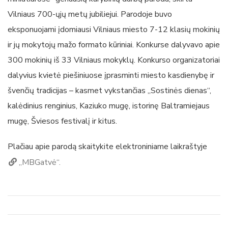
Vilniaus 700-ųjų metų jubiliejui. Parodoje buvo
eksponuojami įdomiausi Vilniaus miesto 7-12 klasių mokinių
ir jų mokytojų mažo formato kūriniai. Konkurse dalyvavo apie
300 mokinių iš 33 Vilniaus mokyklų. Konkurso organizatoriai
dalyvius kvietė piešiniuose įprasminti miesto kasdienybę ir
švenčių tradicijas – kasmet vykstančias „Sostinės dienas“,
kalėdinius renginius, Kaziuko mugę, istorinę Baltramiejaus
mugę, Šviesos festivalį ir kitus.
Plačiau apie parodą skaitykite elektroniniame laikraštyje
„MBGatvė“.