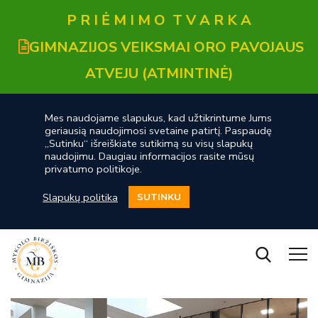
P R I Ė M I M O T V A R K A
GIMNAZIJOS VEIKSMAI ORO PAVOJAUS
ATVEJU (ATMINTINĖ)
Mes naudojame slapukus, kad užtikrintume Jums
geriausią naudojimosi svetaine patirtį. Paspaudę
„Sutinku“ išreiškiate sutikimą su visų slapukų
naudojimu. Daugiau informacijos rasite mūsų
privatumo politikoje.
Slapukų politika
SUTINKU