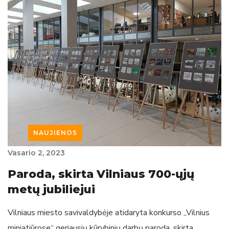
NAUJIENOS
Vasario‏‏‎ ‎2‎‎‏‏‎, 2023
Paroda, skirta Vilniaus 700-ųjų
metų jubiliejui
Vilniaus miesto savivaldybėje atidaryta konkurso „Vilnius
miniatiūrose“ geriausių kūrybinių darbų paroda, skirta