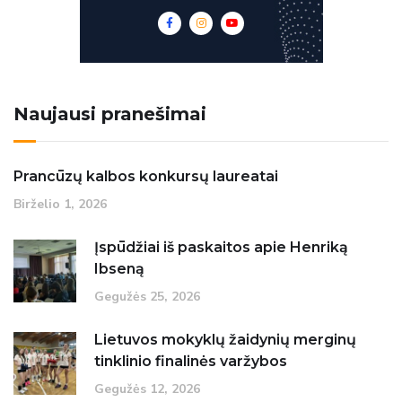
Naujausi pranešimai
Prancūzų kalbos konkursų laureatai
Birželio‏‏‎ ‎1‎‎‏‏‎, 2026
Įspūdžiai iš paskaitos apie Henriką
Ibseną
Gegužės‏‏‎ ‎25‎‎‏‏‎, 2026
Lietuvos mokyklų žaidynių merginų
tinklinio finalinės varžybos
Gegužės‏‏‎ ‎12‎‎‏‏‎, 2026