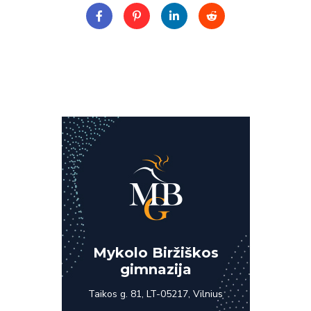
Mykolo Biržiškos
gimnazija
Taikos g. 81, LT-05217, Vilnius