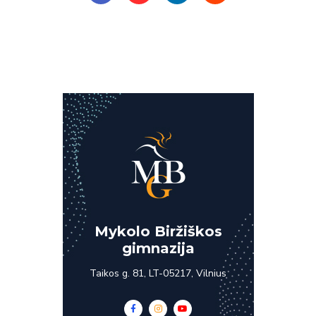
Mykolo Biržiškos
gimnazija
Taikos g. 81, LT-05217, Vilnius