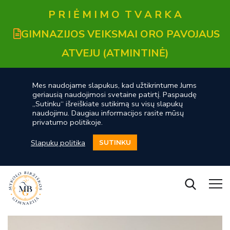
P R I Ė M I M O T V A R K A
GIMNAZIJOS VEIKSMAI ORO PAVOJAUS
ATVEJU (ATMINTINĖ)
Mes naudojame slapukus, kad užtikrintume Jums
geriausią naudojimosi svetaine patirtį. Paspaudę
„Sutinku“ išreiškiate sutikimą su visų slapukų
naudojimu. Daugiau informacijos rasite mūsų
privatumo politikoje.
Slapukų politika
SUTINKU