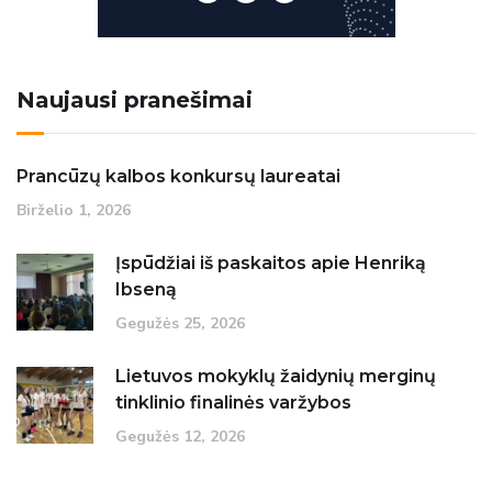
Naujausi pranešimai
Prancūzų kalbos konkursų laureatai
Birželio‏‏‎ ‎1‎‎‏‏‎, 2026
Įspūdžiai iš paskaitos apie Henriką
Ibseną
Gegužės‏‏‎ ‎25‎‎‏‏‎, 2026
Lietuvos mokyklų žaidynių merginų
tinklinio finalinės varžybos
Gegužės‏‏‎ ‎12‎‎‏‏‎, 2026