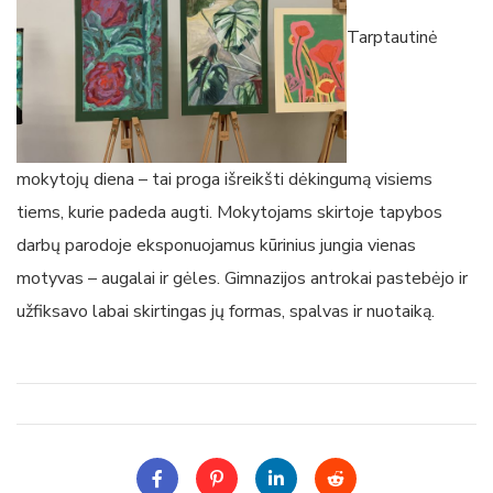
Tarptautinė
mokytojų diena – tai proga išreikšti dėkingumą visiems
tiems, kurie padeda augti. Mokytojams skirtoje tapybos
darbų parodoje eksponuojamus kūrinius jungia vienas
motyvas – augalai ir gėles. Gimnazijos antrokai pastebėjo ir
užfiksavo labai skirtingas jų formas, spalvas ir nuotaiką.